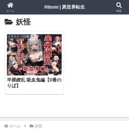
Hitomi | 異世界転生
ホーム
検索
妖怪
イラスト・CG集
半裸繚乱 吸血鬼編【0番の
りば】
ホーム
妖怪