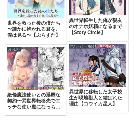
異世界転生した俺が親友
世界を救った後の僕たち
のオナホ妖精になるまで
〜誰かに抱かれる君を、
【Story Circle】
僕は見る〜【ぷらすた】
アクション・格闘
おっぱい
異世界に移転した女子校
絶倫魔法使いとの淫靡な
生が現地獣人と結ばれた
契約〜異世界転移先でエ
理由【コウイカ星人】
ッチな使い魔になっちゃ
いました〜【Sugar＊
Berry＊Syrup】