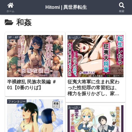
Hitomi | 異世界転生
ホーム
検索
和姦
3P・4P
おっぱい
半裸繚乱 民族衣装編 ＃
征夷大将軍に生まれ変わ
01【0番のりば】
った性犯罪の常習犯は、
権力を振りかざし、家臣
の前で弓取りの女を公開
ファンタジー
レ×プした。【程酔ブス
おっぱい
子】