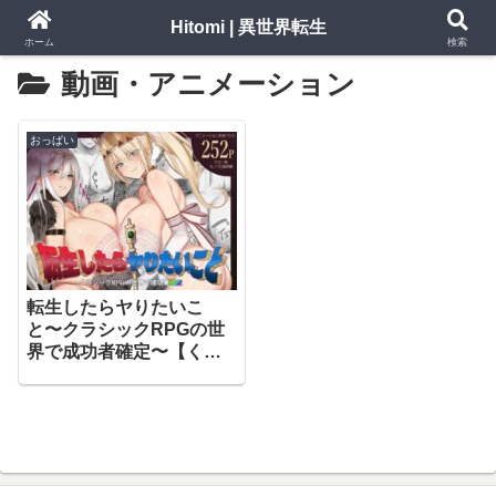
Hitomi | 異世界転生
ホーム
検索
動画・アニメーション
おっぱい
転生したらヤりたいこ
と〜クラシックRPGの世
界で成功者確定〜【くす
りゆび】