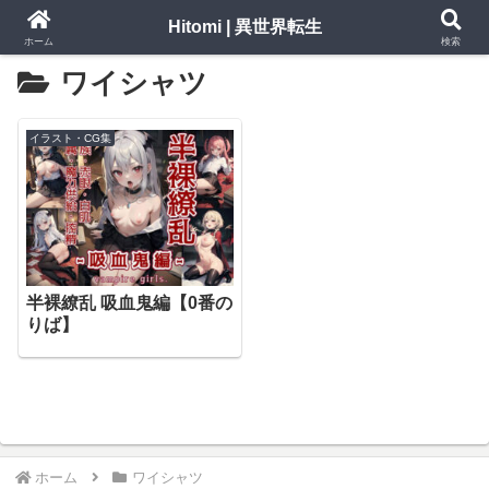
Hitomi | 異世界転生
ホーム
検索
ワイシャツ
イラスト・CG集
半裸繚乱 吸血鬼編【0番の
りば】
ホーム
ワイシャツ