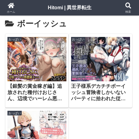
Hitomi | 異世界転生
ホーム
検索
ボーイッシュ
おっぱい
おっぱい
【銀髪の賞金稼ぎ編】追
王子様系デカチチボーイ
放された種付けおじさ
ッシュ冒険者しかいない
ん、辺境でハーレム悪徳
パーティに拾われた従者
領主になる第2巻【竿役が
クン【パレスヴィレッ
種付けおじさんじゃない
ジ】
おっぱい
とヌケないんだ
が・・・】