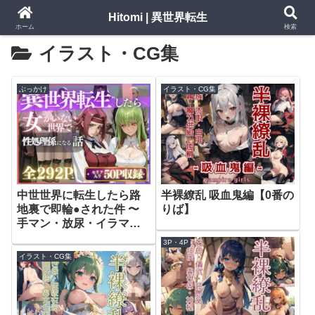
Hitomi | 異世界転生
ホーム
検索
イラスト・CG集
ぶっかけ
イラスト・CG集
中世世界に転生したら路
半裸繚乱 吸血鬼編【0番の
地裏で即輪●された件 〜
りば】
手マン・放尿・イラマ・
輪●で犯●れ尽くし、宿屋
3P・4P
で眠っても再び襲われて
イラスト・CG集
絶頂と屈辱に溺れながら
壊されていく絶望の連続
凌●〜【いくら】