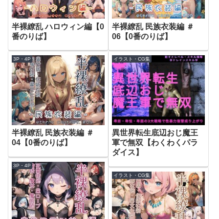
半裸繚乱 ハロウィン編【0
半裸繚乱 民族衣装編 ＃
番のりば】
06【0番のりば】
3P・4P
イラスト・CG集
半裸繚乱 民族衣装編 ＃
異世界転生底辺おじ魔王
04【0番のりば】
軍で無双【わくわくパラ
ダイス】
3P・4P
イラスト・CG集