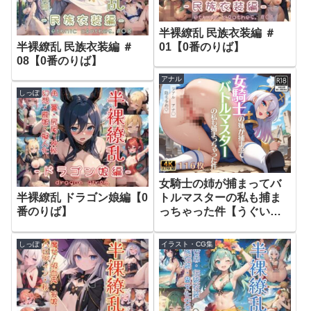
半裸繚乱 民族衣装編 ＃
半裸繚乱 民族衣装編 ＃
01【0番のりば】
08【0番のりば】
アナル
しっぽ
女騎士の姉が捕まってバ
半裸繚乱 ドラゴン娘編【0
トルマスターの私も捕ま
番のりば】
っちゃった件【うぐいす
堂】
しっぽ
イラスト・CG集